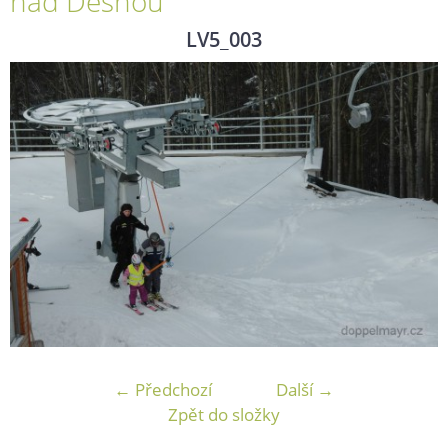
nad Desnou
LV5_003
← Předchozí
Další →
Zpět do složky