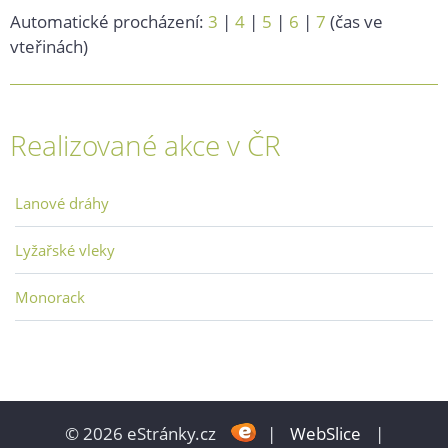
Automatické procházení:
3
|
4
|
5
|
6
|
7
(čas ve
vteřinách)
Realizované akce v ČR
Lanové dráhy
Lyžařské vleky
Monorack
© 2026 eStránky.cz
|
WebSlice
|