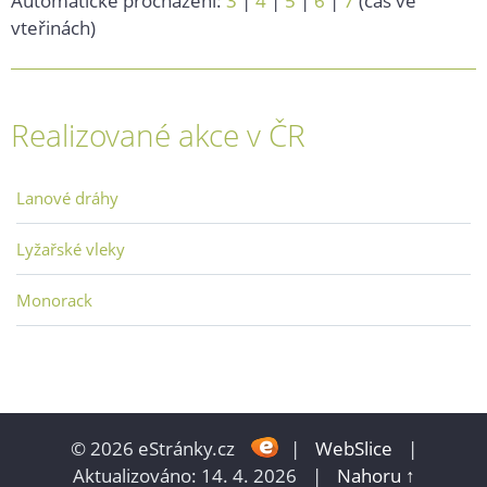
Automatické procházení:
3
|
4
|
5
|
6
|
7
(čas ve
vteřinách)
Realizované akce v ČR
Lanové dráhy
Lyžařské vleky
Monorack
© 2026 eStránky.cz
|
WebSlice
|
Aktualizováno: 14. 4. 2026
|
Nahoru ↑