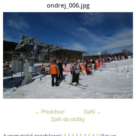
ondrej_006.jpg
← Předchozí
Další →
Zpět do složky
Automatické procházení:
3
|
4
|
5
|
6
|
7
(čas ve