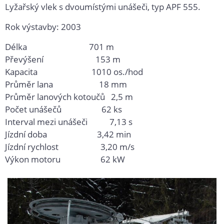
Lyžařský vlek s dvoumístými unášeči, typ APF 555.
Rok výstavby: 2003
Délka 701 m
Převýšení 153 m
Kapacita 1010 os./hod
Průměr lana 18 mm
Průměr lanových kotoučů 2,5 m
Počet unášečů 62 ks
Interval mezi unášeči 7,13 s
Jízdní doba 3,42 min
Jízdní rychlost 3,20 m/s
Výkon motoru 62 kW