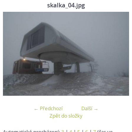
skalka_04.jpg
← Předchozí
Další →
Zpět do složky
Automatické procházení:
3
|
4
|
5
|
6
|
7
(čas ve