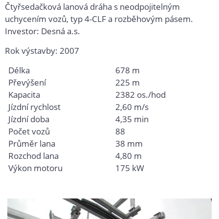
Čtyřsedačková lanová dráha s neodpojitelným
uchycením vozů, typ 4-CLF a rozběhovým pásem.
Investor: Desná a.s.
Rok výstavby: 2007
Délka
678 m
Převýšení
225 m
Kapacita
2382 os./hod
Jízdní rychlost
2,60 m/s
Jízdní doba
4,35 min
Počet vozů
88
Průměr lana
38 mm
Rozchod lana
4,80 m
Výkon motoru
175 kW