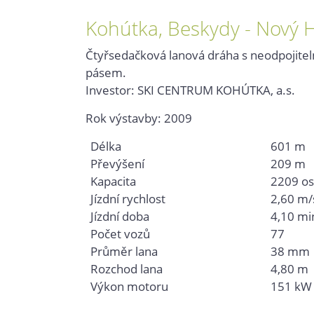
Kohútka, Beskydy - Nový 
Čtyřsedačková lanová dráha s neodpojite
pásem.
Investor: SKI CENTRUM KOHÚTKA, a.s.
Rok výstavby: 2009
Délka
601 m
Převýšení
209 m
Kapacita
2209 os
Jízdní rychlost
2,60 m/
Jízdní doba
4,10 mi
Počet vozů
77
Průměr lana
38 mm
Rozchod lana
4,80 m
Výkon motoru
151 kW