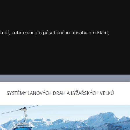
středí, zobrazení přizpůsobeného obsahu a reklam,
SYSTÉMY LANOVÝCH DRAH A LYŽAŘSKÝCH VELKŮ