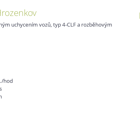
Hrozenkov
lným uchycením vozů, typ 4-CLF a rozběhovým
./hod
s
n