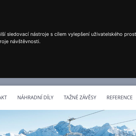
ší sledovací nástroje s cílem vylepšení uživatelského pro
roje návštěvnosti.
AKT
NÁHRADNÍ DÍLY
TAŽNÉ ZÁVĚSY
REFERENCE