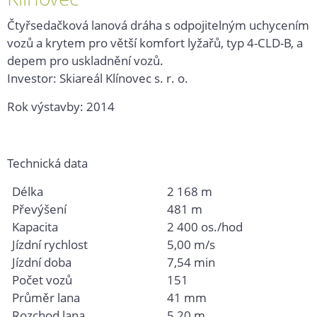
Čtyřsedačková lanová dráha s odpojitelným uchycením
vozů a krytem pro větší komfort lyžařů, typ 4-CLD-B, a
depem pro uskladnění vozů.
Investor: Skiareál Klínovec s. r. o.
Rok výstavby: 2014
Technická data
Délka
2 168 m
Převýšení
481 m
Kapacita
2 400 os./hod
Jízdní rychlost
5,00 m/s
Jízdní doba
7,54 min
Počet vozů
151
Průměr lana
41 mm
Rozchod lana
5,20 m