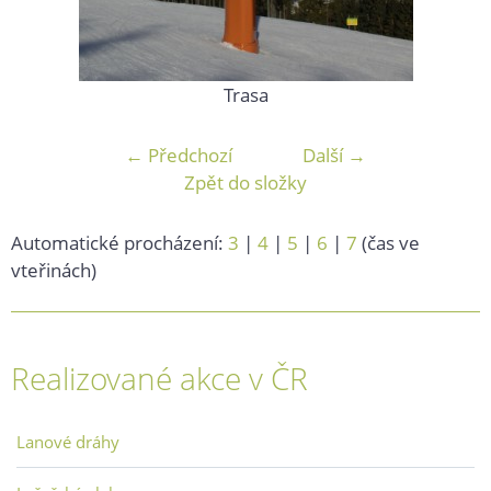
Trasa
← Předchozí
Další →
Zpět do složky
Automatické procházení:
3
|
4
|
5
|
6
|
7
(čas ve
vteřinách)
Realizované akce v ČR
Lanové dráhy