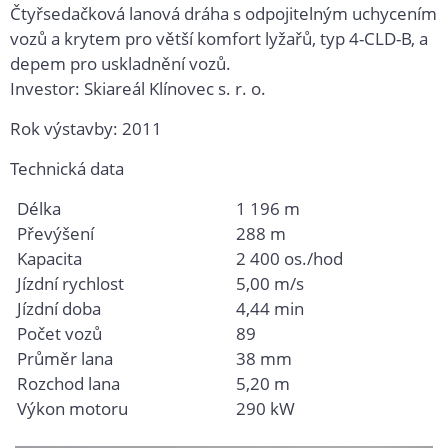
Čtyřsedačková lanová dráha s odpojitelným uchycením
vozů a krytem pro větší komfort lyžařů, typ 4-CLD-B, a
depem pro uskladnění vozů.
Investor: Skiareál Klínovec s. r. o.
Rok výstavby: 2011
Technická data
Délka
1 196 m
Převýšení
288 m
Kapacita
2 400 os./hod
Jízdní rychlost
5,00 m/s
Jízdní doba
4,44 min
Počet vozů
89
Průměr lana
38 mm
Rozchod lana
5,20 m
Výkon motoru
290 kW